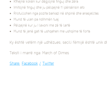
Kthejnë kokën kur dëgjojnë tinguj dhe zëra
Imitojnë tinguj dhe ju pëlqejnë t’i përsërisin ato
Rrotullohen nga pozita barkazi në shpinë dhe anasjelltas
Mund të ulen pa ndihmën tuaj
Pëlqejnë kur ju I lexoni me zë të lartë
Mund të jenë gati të ushqehen me ushqime të forta
Ky është vetëm një udhëzues; secili fëmijë është unik dh
Teksti i marrë nga: March of Dimes
Share:
Facebook
Twitter