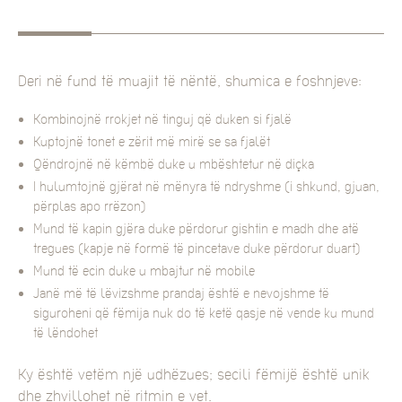
Deri në fund të muajit të nëntë, shumica e foshnjeve:
Kombinojnë rrokjet në tinguj që duken si fjalë
Kuptojnë tonet e zërit më mirë se sa fjalët
Qëndrojnë në këmbë duke u mbështetur në diçka
I hulumtojnë gjërat në mënyra të ndryshme (i shkund, gjuan,
përplas apo rrëzon)
Mund të kapin gjëra duke përdorur gishtin e madh dhe atë
tregues (kapje në formë të pincetave duke përdorur duart)
Mund të ecin duke u mbajtur në mobile
Janë më të lëvizshme prandaj është e nevojshme të
siguroheni që fëmija nuk do të ketë qasje në vende ku mund
të lëndohet
Ky është vetëm një udhëzues; secili fëmijë është unik
dhe zhvillohet në ritmin e vet.