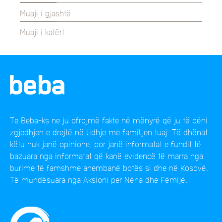
Muaji i gjashtë
Muaji i katërt
Te Beba-ks ne ju ofrojmë fakte në mënyrë që ju të bëni
zgjedhjen e drejtë në lidhje me familjen tuaj. Të dhënat
këtu nuk janë opinione, por janë informatat e fundit të
bazuara nga informatat që kanë evidencë të marra nga
burime të famshme anembanë botës si dhe në Kosovë.
Të mundësuara nga Aksioni per Nëna dhe Fëmijë.