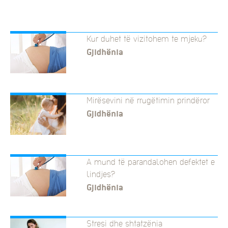
Kur duhet të vizitohem te mjeku?
Gjidhënia
Mirësevini në rrugëtimin prindëror
Gjidhënia
A mund të parandalohen defektet e
lindjes?
Gjidhënia
Stresi dhe shtatzënia