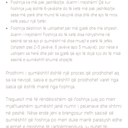
Foshnja ka më pak jashtëqitje. Alarm i rrejshëm! Që kur
foshnja juaj është 6-javëshe do të ketë më pak jashtëqitje
sesa më parë dhe mund të kalojnë disa ditë dhe ajo të mos
ketë pasur një tjetër.
Foshnja dëshiron të ushqehet për më gjatë dhe më shpesh.
Alarm i rrejshëm! Foshnja do të ketë disa ndryshime në
sasinë se sa ajo pi qumësht në disa muajt e parë të jetës
(shpesh pas 2-3 javëve, 6 javëve apo 3 muajve), por nëse e
ushqeni sa herë dhe për sa gjatë që ajo të dojë kjo do të rrisë
sasinë e qumështit shumë shpejtë.
Prodhimi i qumështit është një proces që prodhohet aq
sa ka nevojë, sasia e qumështit që prodhohet varet nga
sasia që është marrë nga foshnja.
Treguesit më të rëndësishëm që foshnja juaj po merr
mjaftueshëm qumësht janë numri i pelenave dhe shtimi
në peshë. Nëse ende jeni e brengosur rreth sasisë së
qumështit që foshnja po merr duke marrë parasysh edhe
alarmet e rrejshme të lartpërmendura, ju duhet të: