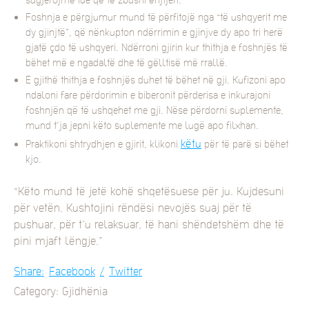
Foshnja e përgjumur mund të përfitojë nga “të ushqyerit me
dy gjinjtë”, që nënkupton ndërrimin e gjinjve dy apo tri herë
gjatë çdo të ushqyeri. Ndërroni gjirin kur thithja e foshnjës të
bëhet më e ngadaltë dhe të gëlltisë më rrallë.
E gjithë thithja e foshnjës duhet të bëhet në gji. Kufizoni apo
ndaloni fare përdorimin e biberonit përderisa e inkurajoni
foshnjën që të ushqehet me gji. Nëse përdorni suplemente,
mund t’ja jepni këto suplemente me lugë apo filxhan.
këtu
Praktikoni shtrydhjen e gjirit, klikoni
për të parë si bëhet
kjo.
“Këto mund të jetë kohë shqetësuese për ju. Kujdesuni
për vetën. Kushtojini rëndësi nevojës suaj për të
pushuar, për t’u relaksuar, të hani shëndetshëm dhe të
pini mjaft lëngje.”
Share:
Facebook
Twitter
Category: Gjidhënia