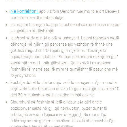
Na kontaktoni
apo vizitoni Qendrën tuaj më të afërt Beba-ks
për informata dhe mbështetje.
Inkurajoni foshnjën tuaj që të ushqehet sa më shpesh dhe për
sa gjatë ajo të dëshirojë.
Ia ofroni të dy gjinjët gjatë të ushqyerit. Lejoni foshnjën që të
qëndrojë në njërin gji përderisa ajo vazhdon të thithë dhe
gëlltisë rregullisht. Ofrojani gjirin tjetër kur foshnja të
ngadalësojë apo ndalojë. “Së pari përfundoni me njërin gji,”
është një rregull i përgjithshëm. Kjo teknikë i mundëson
foshnjës të marrë sasi të mira të qumështit të pasur dhe më
të yndyrshëm.
Foshnja duhet të përfundojë vetë të ushqyerin. Ajo mund ta
bëjë këtë duke fjetur apo duke u larguar nga gjiri pas rreth 10
deri 30 minutash të gëlltitjes dhe thithjës aktive.
Sigurohuni që foshnja të jetë e kapur për gjiri dhe e
pozicionuar saktë në gji, që nënkupton, buzët duhet të
mbulojnë areolën (pjesa e errët e gjirit). Ne mund t’ju
ndihmojmë me gjetjën e pozitave të sakta dhe poashtu t’ju
sugjerojmë ide që të zbusni ënjtjen.