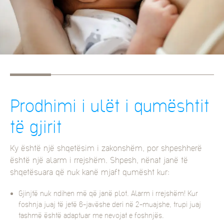
Prodhimi i ulët i qumështit
të gjirit
Ky është një shqetësim i zakonshëm, por shpeshherë
është një alarm i rrejshëm. Shpesh, nënat janë të
shqetësuara që nuk kanë mjaft qumësht kur:
Gjinjtë nuk ndihen më që janë plot. Alarm i rrejshëm! Kur
foshnja juaj të jetë 6-javëshe deri në 2-muajshe, trupi juaj
tashmë është adaptuar me nevojat e foshnjës.