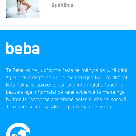
Gjidhënia
Te Beba-ks ne ju ofrojmë fakte në mënyrë që ju të bëni
zgjedhjen e drejtë në lidhje me familjen tuaj. Të dhënat
këtu nuk janë opinione, por janë informatat e fundit të
bazuara nga informatat që kanë evidencë të marra nga
burime të famshme anembanë botës si dhe në Kosovë.
Të mundësuara nga Aksioni per Nëna dhe Fëmijë.