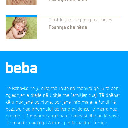
Gjashtë javët e para pas lindjes
Foshnja dhe nëna
Te Beba-ks ne ju ofrojmë fakte në mënyrë që ju të bëni
zgjedhjen e drejtë në lidhje me familjen tuaj. Të dhënat
këtu nuk janë opinione, por janë informatat e fundit të
bazuara nga informatat që kanë evidencë të marra nga
burime të famshme anembanë botës si dhe në Kosovë.
Të mundësuara nga Aksioni per Nëna dhe Fëmijë.