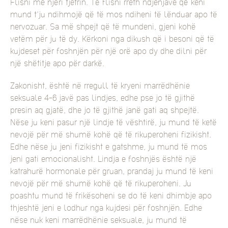
Flisni me njëri tjetrin. Të flisni rreth ndjenjave që keni
mund t’ju ndihmojë që të mos ndiheni të lënduar apo të
nervozuar. Sa më shpejt që të mundeni, gjeni kohë
vetëm për ju të dy. Kërkoni nga dikush që i besoni që të
kujdeset për foshnjën për një orë apo dy dhe dilni për
një shëtitje apo për darkë.
Zakonisht, është në rregull të kryeni marrëdhënie
seksuale 4-6 javë pas lindjes, edhe pse jo të gjithë
presin aq gjatë, dhe jo të gjithë janë gati aq shpejtë.
Nëse ju keni pasur një lindje të vështirë, ju mund të ketë
nevojë për më shumë kohë që të rikuperoheni fizikisht.
Edhe nëse ju jeni fizikisht e gatshme, ju mund të mos
jeni gati emocionalisht. Lindja e foshnjës është një
katrahurë hormonale për gruan, prandaj ju mund të keni
nevojë për më shumë kohë që të rikuperoheni. Ju
poashtu mund të frikësoheni se do të keni dhimbje apo
thjeshtë jeni e lodhur nga kujdesi për foshnjën. Edhe
nëse nuk keni marrëdhënie seksuale, ju mund të