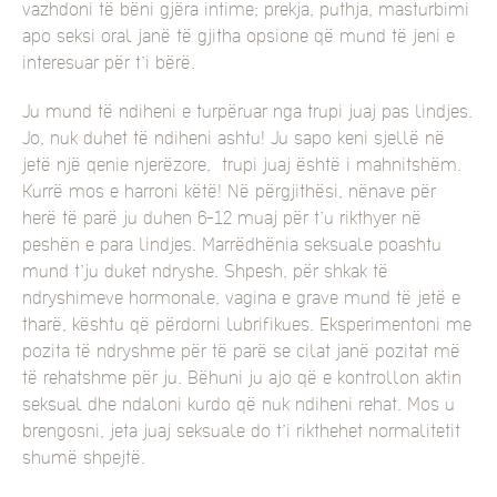
vazhdoni të bëni gjëra intime; prekja, puthja, masturbimi
apo seksi oral janë të gjitha opsione që mund të jeni e
interesuar për t’i bërë.
Ju mund të ndiheni e turpëruar nga trupi juaj pas lindjes.
Jo, nuk duhet të ndiheni ashtu! Ju sapo keni sjellë në
jetë një qenie njerëzore, trupi juaj është i mahnitshëm.
Kurrë mos e harroni këtë! Në përgjithësi, nënave për
herë të parë ju duhen 6-12 muaj për t’u rikthyer në
peshën e para lindjes. Marrëdhënia seksuale poashtu
mund t’ju duket ndryshe. Shpesh, për shkak të
ndryshimeve hormonale, vagina e grave mund të jetë e
tharë, kështu që përdorni lubrifikues. Eksperimentoni me
pozita të ndryshme për të parë se cilat janë pozitat më
të rehatshme për ju. Bëhuni ju ajo që e kontrollon aktin
seksual dhe ndaloni kurdo që nuk ndiheni rehat. Mos u
brengosni, jeta juaj seksuale do t’i rikthehet normalitetit
shumë shpejtë.